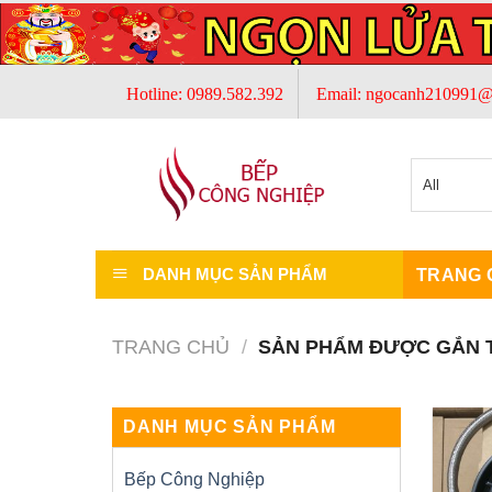
Skip
to
content
Hotline: 0989.582.392
Email: ngocanh210991@
DANH MỤC SẢN PHẨM
TRANG 
TRANG CHỦ
/
SẢN PHẨM ĐƯỢC GẮN T
DANH MỤC SẢN PHẨM
Bếp Công Nghiệp