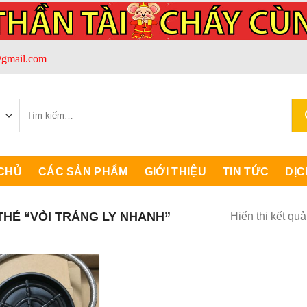
gmail.com
Tìm
kiếm:
CHỦ
CÁC SẢN PHẨM
GIỚI THIỆU
TIN TỨC
DỊC
HẺ “VÒI TRÁNG LY NHANH”
Hiển thị kết qu