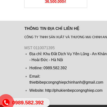
36.500.000
₫
THÔNG TIN ĐỊA CHỈ LIÊN HỆ
CÔNG TY TNHH SẢN XUÂT VÀ THƯƠNG MẠI CHINH A
MST 0110071395
Địa chỉ: Khu Đât Dịch Vụ Yên Lũng - An Khá
- Hoài Đức - Hà Nội
Hotline: 0989.582.392
Email:
thietbibepcongnghiepchinhanh@gmail.com
Website: http://phukienbepcongnghiep.com
0989.582.392