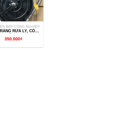
KIỆN BẾP CÔNG NGHIỆP
TRÁNG RỬA LY, CỐC
QUẦY BAR
350.000
₫