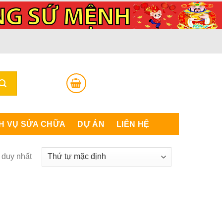
H VỤ SỬA CHỮA
DỰ ÁN
LIÊN HỆ
ả duy nhất