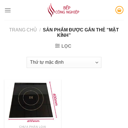
Skip
to
content
TRANG CHỦ
/
SẢN PHẨM ĐƯỢC GẮN THẺ “MẶT
KÍNH”
LỌC
CHƯA PHÂN LOẠI