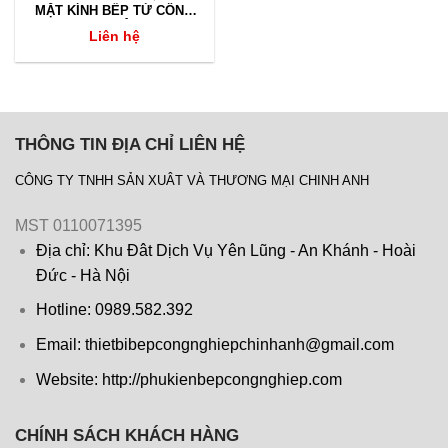
MẶT KÍNH BẾP TỪ CÔNG
NGHIỆP
Liên hệ
THÔNG TIN ĐỊA CHỈ LIÊN HỆ
CÔNG TY TNHH SẢN XUÂT VÀ THƯƠNG MẠI CHINH ANH
MST 0110071395
Địa chỉ: Khu Đât Dịch Vụ Yên Lũng - An Khánh - Hoài
Đức - Hà Nội
Hotline: 0989.582.392
Email: thietbibepcongnghiepchinhanh@gmail.com
Website: http://phukienbepcongnghiep.com
CHÍNH SÁCH KHÁCH HÀNG