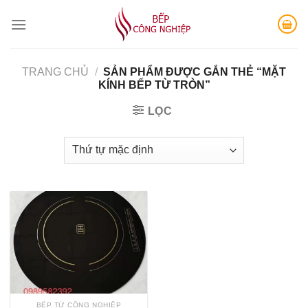
Skip
to
content
TRANG CHỦ
/
SẢN PHẨM ĐƯỢC GẮN THẺ “MẶT
KÍNH BẾP TỪ TRÒN”
LỌC
BẾP TỪ CÔNG NGHIỆP