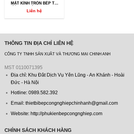
MẶT KÍNH TRÒN BẾP TỪ
CÔNG NGHIỆP 8KW, 12KW,
Liên hệ
15KW….
THÔNG TIN ĐỊA CHỈ LIÊN HỆ
CÔNG TY TNHH SẢN XUÂT VÀ THƯƠNG MẠI CHINH ANH
MST 0110071395
Địa chỉ: Khu Đât Dịch Vụ Yên Lũng - An Khánh - Hoài
Đức - Hà Nội
Hotline: 0989.582.392
Email: thietbibepcongnghiepchinhanh@gmail.com
Website: http://phukienbepcongnghiep.com
CHÍNH SÁCH KHÁCH HÀNG