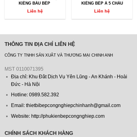
KIỀNG BẦU BẾP
KIỀNG BẾP Á 5 CHẤU
Liên hệ
Liên hệ
THÔNG TIN ĐỊA CHỈ LIÊN HỆ
CÔNG TY TNHH SẢN XUÂT VÀ THƯƠNG MẠI CHINH ANH
MST 0110071395
Địa chỉ: Khu Đât Dịch Vụ Yên Lũng - An Khánh - Hoài
Đức - Hà Nội
Hotline: 0989.582.392
Email: thietbibepcongnghiepchinhanh@gmail.com
Website: http://phukienbepcongnghiep.com
CHÍNH SÁCH KHÁCH HÀNG