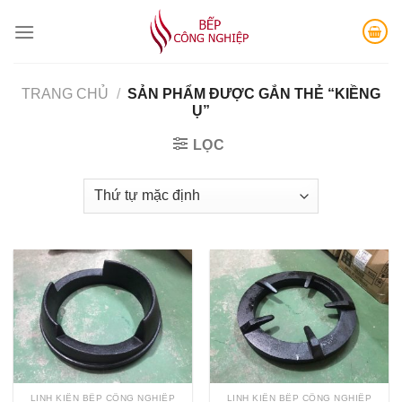
Skip
to
content
TRANG CHỦ
/
SẢN PHẨM ĐƯỢC GẮN THẺ “KIỀNG
Ụ”
LỌC
LINH KIỆN BẾP CÔNG NGHIỆP
LINH KIỆN BẾP CÔNG NGHIỆP