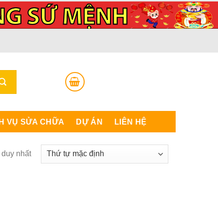
H VỤ SỬA CHỮA
DỰ ÁN
LIÊN HỆ
ả duy nhất