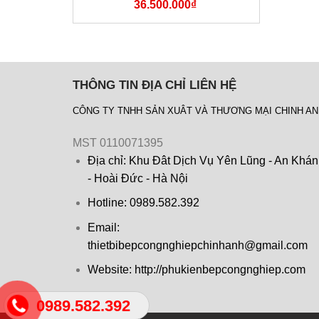
36.500.000
₫
THÔNG TIN ĐỊA CHỈ LIÊN HỆ
CÔNG TY TNHH SẢN XUÂT VÀ THƯƠNG MẠI CHINH A
MST 0110071395
Địa chỉ: Khu Đât Dịch Vụ Yên Lũng - An Khá
- Hoài Đức - Hà Nội
Hotline: 0989.582.392
Email:
thietbibepcongnghiepchinhanh@gmail.com
Website: http://phukienbepcongnghiep.com
0989.582.392