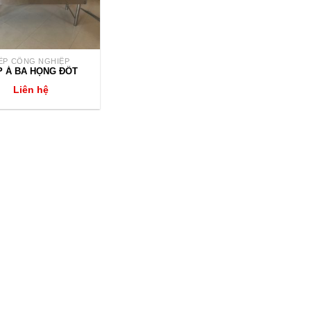
ẾP CÔNG NGHIỆP
P Á BA HỌNG ĐỐT
Liên hệ