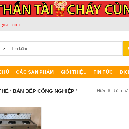
gmail.com
Tìm
kiếm:
CHỦ
CÁC SẢN PHẨM
GIỚI THIỆU
TIN TỨC
DỊC
HẺ “BÀN BẾP CÔNG NGHIỆP”
Hiển thị kết qu