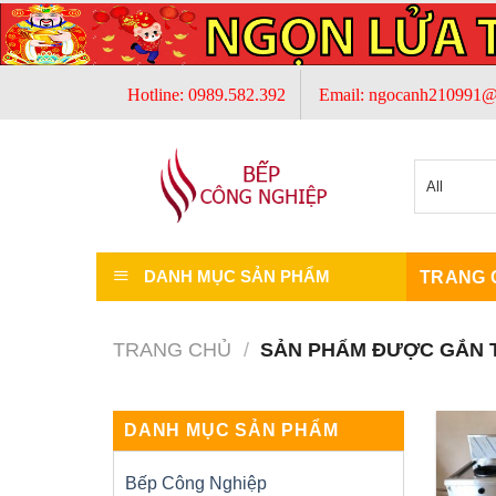
Skip
to
content
Hotline: 0989.582.392
Email: ngocanh210991@
DANH MỤC SẢN PHẨM
TRANG 
TRANG CHỦ
/
SẢN PHẨM ĐƯỢC GẮN T
DANH MỤC SẢN PHẨM
Bếp Công Nghiệp